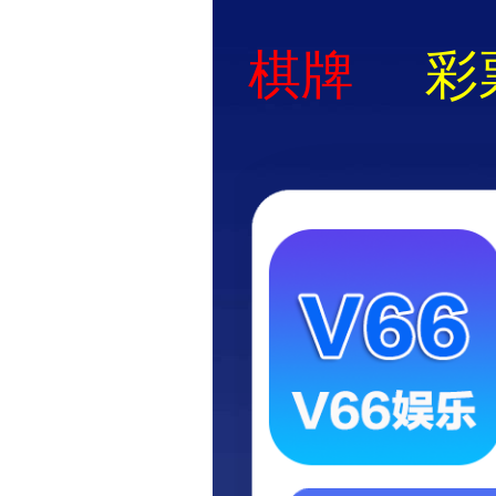
您好，欢迎访问本硕官网！
网站首页
关于我们
产品中心
新闻资讯
联系我们