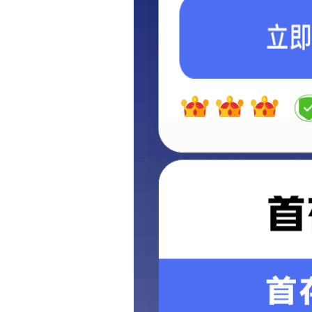
>>
新闻资讯
NEWS


公司新闻
行业新闻
所属分类概要描述：
行业资讯
恭祝球赛下注平台app官网官网顺利上线
恭祝球赛下注平台app官网官网顺利上线
发布时间
: 2024-03-16 09:28:37
本公司以“优质产品，优质服务，以客为先”的宗旨，为客户