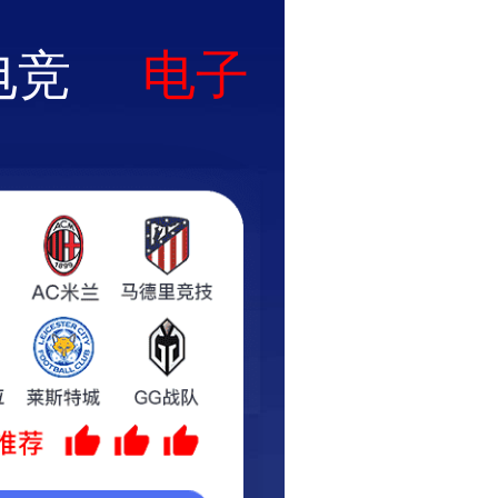
0510-85218685
服务热线
：