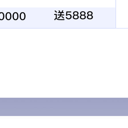
提供原装正厂的优质产品，以合理的性价比，快捷的交货期，热情
厚爱，努力为广大客户提供优质的产品、良好的售后服务，努力
提供原装正厂的优质产品，以合理的性价比，快捷的交货期，热情
厚爱，努力为广大客户提供优质的产品、良好的售后服务，努力
-1
技术支持：新网
营业执照
**********号 技术支持：新网 营业执照