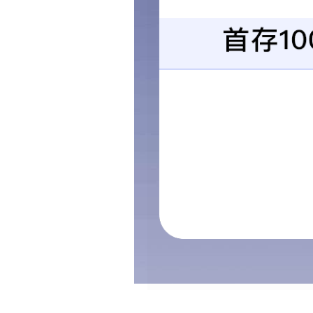
本公司以“优质产品，优质服务，以客为先”的宗旨，为客户
从而赢得客户的一致赞赏。我们将不负客户对本公司的期望和
查看详情
本公司以“优质产品，优质服务，以客为先”的宗旨，为客户
从而赢得客户的一致赞赏。我们将不负客户对本公司的期望和
上一页
1
2
下一页
客服热线：
0510-85218685
手 机：
18914101310
地 址：
无锡市新吴区旺庄路178-714
版权所有◎2024 球赛下注平台app官网
备案号：苏ICP备13043945号
版权所有◎2024 球赛下注平台app官网 备案号：苏ICP备**