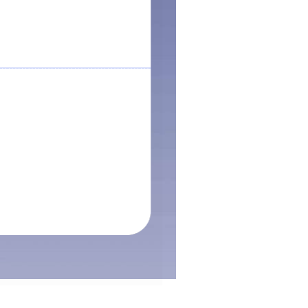
周到的服务，为客户提供高品质、经济耐用、品种齐全的产品，
成为最优秀的自动化设备供应商。
周到的服务，为客户提供高品质、经济耐用、品种齐全的产品，
成为最优秀的自动化设备供应商。