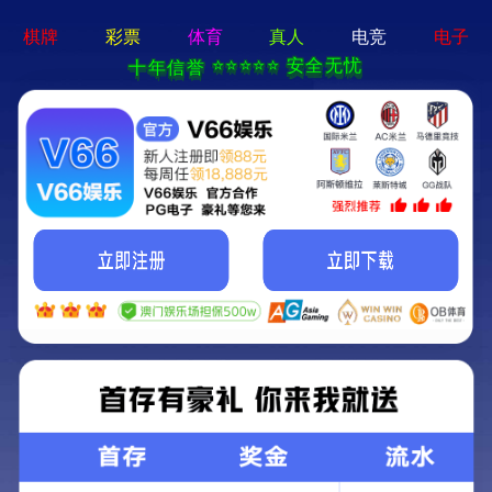
球赛下注平台app官网-APP免费下载
您好，欢迎访问本硕官网！
0510-85218685
服务热线
：
网站首页
关于我们
产品中心
新闻资讯
联系我们